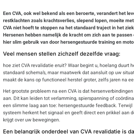
Een CVA, ook wel bekend als een beroerte, verandert het le
restklachten zoals krachtsverlies, slepend lopen, moeite met
CVA niet hoeft te stoppen na het standaard traject in het zi
Hersenen hebben namelijk de kracht om zich aan te passen e
hier slim gebruik van door hersengestuurde training en moto
Veel mensen stellen zichzelf dezelfde vraag:
hoe ziet CVA revalidatie eruit? Waar begint u, hoelang duurt
standaard schema’s, maar maatwerk dat aansluit op uw situat
maakt de kans op functioneel herstel groter, zelfs jaren na ee
Het grootste probleem na een CVA is dat hersenverbindingen 
aan. Dit kan leiden tot verlamming, spierspanning of coördin
een slimme laag aan toe: hersengestuurde feedback. Terwijl
systeem herkent het signaal en geeft direct een prikkel aan 
krijgt over uw bewegingen.
Een belangrijk onderdeel van CVA revalidatie is da