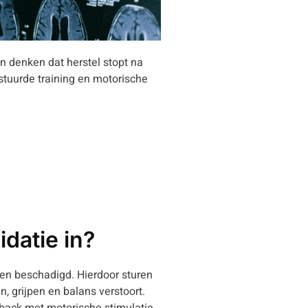
n denken dat herstel stopt na
tuurde training en motorische
datie in?
nen beschadigd. Hierdoor sturen
, grijpen en balans verstoort.
back met motorische stimulatie.