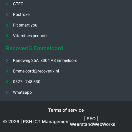
GTEC
Postroke
Fit smart you
Vitamines per post
RecoveriX Emmeloord
Randweg 25A, 8304 AS Emmeloord
Emmeloord@recoverix.nl
0527 - 748 530
Whatsapp
Terms of service
| SEO |
© 2026 | RSH ICT Management
WeerstandWebWorks