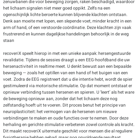
zenuwbanen die voor beweging zorgen, raken beschadigd, waardoor
het lichaam signalen niet meer goed oppikt. Zelfs na een
ogenschijnlijk lichte beroerte kunnen blijvende klachten ontstaan.
Denk aan moeite met lopen, een slepende voet, minder kracht in een
arm of hand, of een verstoorde coördinatie. Deze klachten zijn vaak
frustrerend en kunnen dagelijkse handelingen behoorlijk in de weg
staan
recoveriX speelt hierop in met een unieke aanpak: hersengestuurde
revalidatie. Tijdens de sessies draagt u een EEG-hoofdband die uw
hersenactiviteit in realtime meet. U denkt bewust aan een bepaalde
beweging — zoals het optillen van een hand of het buigen van een
voet. Zodra de EEG registreert dat u die intentie hebt, wordt de spier
gestimuleerd via motorische stimulatie. Op dat moment ontstaat er
opnieuw verbinding tussen hersenen en spieren. U ‘leert’ als het ware
de beweging opnieuw aan, zonder dat het lichaam deze nog
zelfstandig hoeft uit te voeren. Dit proces benut het principe van
neuroplasticiteit: het vermogen van de hersenen om nieuwe
verbindingen te maken en oude functies over te nemen. Door deze
herhaling en gerichte stimulatie verbeteren zowel controle als kracht.
Dit maakt recoveriX uitermate geschikt voor mensen die al reguliere
fysiotherapie hebben gehad, maar nog onvoldoende resultaat