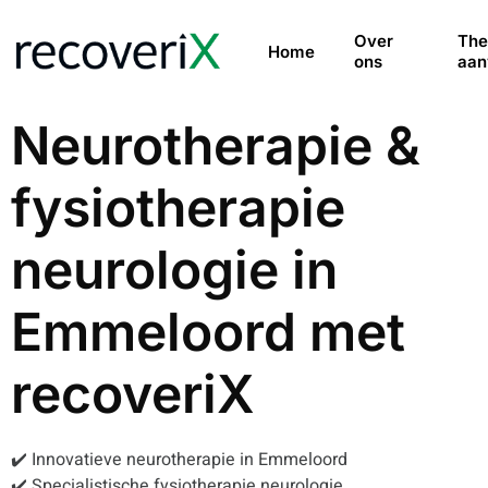
Over
The
Home
ons
aan
Neurotherapie &
fysiotherapie
neurologie in
Emmeloord met
recoveriX
✔️ Innovatieve neurotherapie in Emmeloord
✔️ Specialistische fysiotherapie neurologie