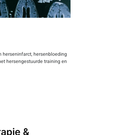
 herseninfarct, hersenbloeding
 met hersengestuurde training en
apie &