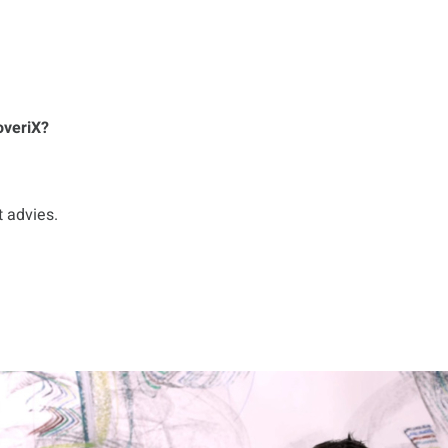
overiX?
 advies.